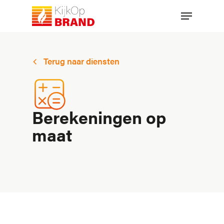
Skip
Menu
to
main
content
Terug naar diensten
Berekeningen op
maat